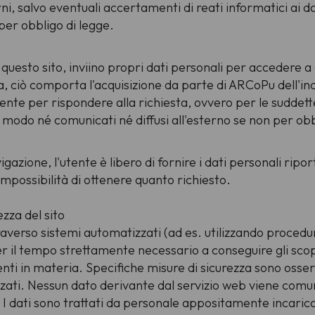
ni, salvo eventuali accertamenti di reati informatici ai 
 per obbligo di legge.
a questo sito, inviino propri dati personali per accedere 
a, ciò comporta l'acquisizione da parte di ARCoPu dell'indi
te per rispondere alla richiesta, ovvero per le suddette f
n modo né comunicati né diffusi all'esterno se non per ob
azione, l'utente è libero di fornire i dati personali riporta
ossibilità di ottenere quanto richiesto.
zza del sito
traverso sistemi automatizzati (ad es. utilizzando procedu
 il tempo strettamente necessario a conseguire gli scopi
nti in materia. Specifiche misure di sicurezza sono osserv
rizzati. Nessun dato derivante dal servizio web viene comu
). I dati sono trattati da personale appositamente incarica