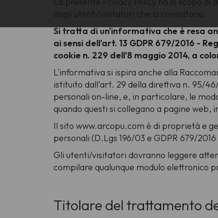
La presente Privacy Policy ha lo scopo di de
degli utenti/visitatori che lo consultano.
Si tratta di un'informativa che è resa an
ai sensi dell'art. 13 GDPR 679/2016 - R
cookie n. 229 dell'8 maggio 2014, a colo
L'informativa si ispira anche alla Raccoma
istituito dall'art. 29 della direttiva n. 95/
personali on-line, e, in particolare, le moda
quando questi si collegano a pagine web,
Il sito www.arcopu.com è di proprietà e ge
personali (D.Lgs 196/03 e GDPR 679/2016 
Gli utenti/visitatori dovranno leggere atte
compilare qualunque modulo elettronico pre
Titolare del trattamento de