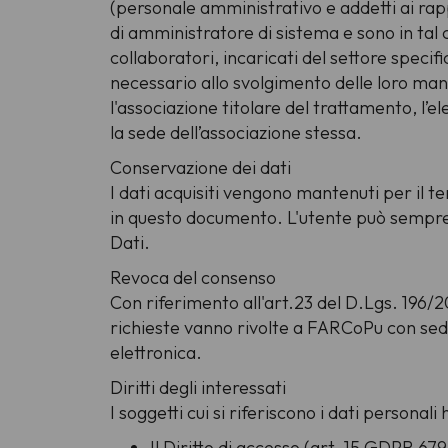
(personale amministrativo e addetti ai rapp
di amministratore di sistema e sono in tal 
collaboratori, incaricati del settore specifi
necessario allo svolgimento delle loro man
l'associazione titolare del trattamento, l’
la sede dell’associazione stessa.
Conservazione dei dati
I dati acquisiti vengono mantenuti per il te
in questo documento. L'utente può sempre, 
Dati.
Revoca del consenso
Con riferimento all'art.23 del D.Lgs. 196/2
richieste vanno rivolte a FARCoPu con sede
elettronica.
Diritti degli interessati
I soggetti cui si riferiscono i dati persona
Il Diritto di accesso (art. 15 GDPR 67