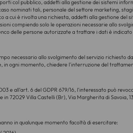
orti col pubblico, addetti alla gestione dei sistemi info
caso nominati tali, personale del settore marketing, stagi
co a cui è rivolta una richiesta, addetti alla gestione del s
sioni compiendo solo le operazioni necessarie allo svolg
elenco delle persone autorizzate a trattare i dati è indica
mpo necessario allo svolgimento del servizio richiesto dall
in ogni momento, chiedere l'interruzione del trattamento
003 e all'art. 6 del GDPR 679/16, l'interessato può revoc
 in 72029 Villa Castelli (Br), Via Margherita di Savoia,
li hanno in qualunque momento facoltà di esercitare:
9/ 2016)