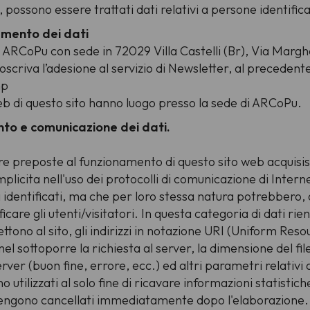
 possono essere trattati dati relativi a persone identificat
tamento dei dati
è ARCoPu con sede in 72029 Villa Castelli (Br), Via Marghe
ottoscriva l’adesione al servizio di Newsletter, al precede
mp
 web di questo sito hanno luogo presso la sede di ARCoPu.
mento e comunicazione dei dati.
are preposte al funzionamento di questo sito web acquisis
implicita nell'uso dei protocolli di comunicazione di Intern
 identificati, ma che per loro stessa natura potrebbero,
icare gli utenti/visitatori. In questa categoria di dati rien
ttono al sito, gli indirizzi in notazione URI (Uniform Resou
o nel sottoporre la richiesta al server, la dimensione del fi
erver (buon fine, errore, ecc.) ed altri parametri relativi
 utilizzati al solo fine di ricavare informazioni statistich
vengono cancellati immediatamente dopo l'elaborazione. 