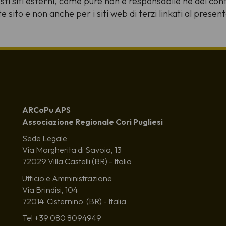
sti siti esterni, come pure non è responsabile né del conte
 sito e non anche per i siti web di terzi linkati al present
ARCoPu APS
Associazione Regionale Cori Pugliesi
Sede Legale
Via Margherita di Savoia, 13
72029 Villa Castelli (BR) - Italia
Ufficio e Amministrazione
Via Brindisi, 104
72014 Cisternino (BR) - Italia
Tel +39 080 8094949