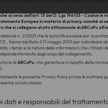
scrivere modalità ed avvertenze di gestione di questo sito,
che ai sensi dell’art. 13 del D. Lgs 196/03 - Codice in 
egolamento Europeo in materia di privacy, nonché ai s
ro che si collegano al sito istituzionale di ARCoPu al
ndazione n. 2/2001 che le autorità europee per la protezi
46/CE , hanno adottato il 17 maggio 2001 per individuare alc
lità, i tempi e la natura delle informazioni che i titolari
 indipendentemente dagli scopi del collegamento.
stione di
ARCoPu
, che garantisce il rispetto della norma
).
ntamente la presente Privacy Policy prima di inoltrare qu
sente sul sito stesso.
i dati e responsabili del trattamento