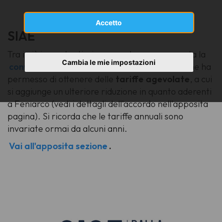
Accetto
SIAE
Tra i più importanti, sicuramente va annoverata la
Cambia le mie impostazioni
convenzione
stipulata nel 2006 con la SIAE che ha
permesso di ottenere delle
tariffe agevolate
, a cui
si aggiunge un ulteriore riduzione in quanto aderenti
a Feniarco (vedi i dettagli dell'accordo nell'apposita
pagina). Si ricorda che le tariffe annuali sono
invariate ormai da alcuni anni.
Vai all'apposita sezione
.