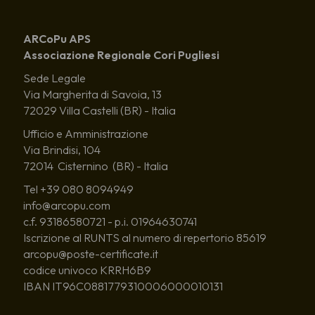
ARCoPu APS
Associazione Regionale Cori Pugliesi
Sede Legale
Via Margherita di Savoia, 13
72029 Villa Castelli (BR) - Italia
Ufficio e Amministrazione
Via Brindisi, 104
72014 Cisternino (BR) - Italia
Tel +39 080 8094949
info@arcopu.com
c.f. 93186580721 - p.i. 01964630741
Iscrizione al RUNTS al numero di repertorio 85619
arcopu@poste-certificate.it
codice univoco KRRH6B9
IBAN IT96C0881779310006000010131