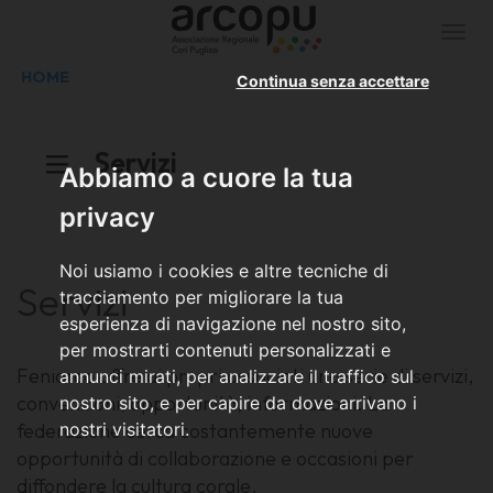
Togg
navi
HOME
Continua senza accettare
Servizi
Abbiamo a cuore la tua
privacy
Noi usiamo i cookies e altre tecniche di
Servizi
tracciamento per migliorare la tua
esperienza di navigazione nel nostro sito,
per mostrarti contenuti personalizzati e
Feniarco offre ai propri associati una serie di servizi,
annunci mirati, per analizzare il traffico sul
convenzioni, opportunità, informazioni. La
nostro sito, e per capire da dove arrivano i
federazione cerca costantemente nuove
nostri visitatori.
opportunità di collaborazione e occasioni per
diffondere la cultura corale.