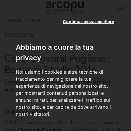
Togg
navi
HOME
NEWS
Continua senza accettare
21/12/2016
Abbiamo a cuore la tua
Coro Giovanil Pugliese:
privacy
Borse di Studio 2016
Noi usiamo i cookies e altre tecniche di
tracciamento per migliorare la tua
Erogati complessivamente 9mila
esperienza di navigazione nel nostro sito,
euro
per mostrarti contenuti personalizzati e
annunci mirati, per analizzare il traffico sul
nostro sito, e per capire da dove arrivano i
21 dicembre 2016
nostri visitatori.
Il 2016 è stato un anno frenetico e per i giovani del
Coro Giovanile Pugliese
estremamente articolato.