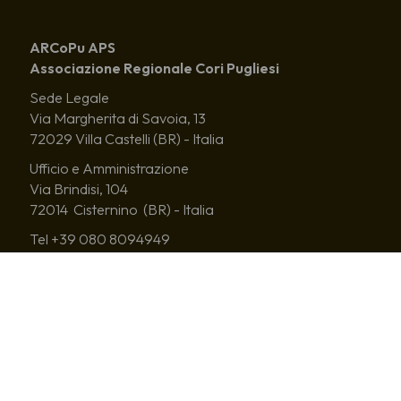
ARCoPu APS
Associazione Regionale Cori Pugliesi
Sede Legale
Via Margherita di Savoia, 13
72029 Villa Castelli (BR) - Italia
Ufficio e Amministrazione
Via Brindisi, 104
72014 Cisternino (BR) - Italia
Tel +39 080 8094949
info@arcopu.com
c.f. 93186580721 - p.i. 01964630741
Iscrizione al RUNTS al numero di repertorio 85619
arcopu@poste-certificate.it
codice univoco KRRH6B9
IBAN IT96C0881779310006000010131