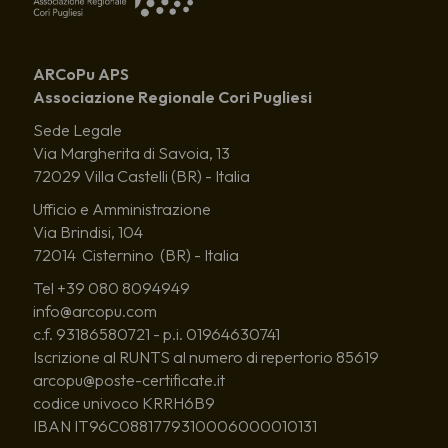
ARCoPu APS
Associazione Regionale Cori Pugliesi
Sede Legale
Via Margherita di Savoia, 13
72029 Villa Castelli (BR) - Italia
Ufficio e Amministrazione
Via Brindisi, 104
72014 Cisternino (BR) - Italia
Tel +39 080 8094949
info@arcopu.com
c.f. 93186580721 - p.i. 01964630741
Iscrizione al RUNTS al numero di repertorio 85619
arcopu@poste-certificate.it
codice univoco KRRH6B9
IBAN IT96C0881779310006000010131