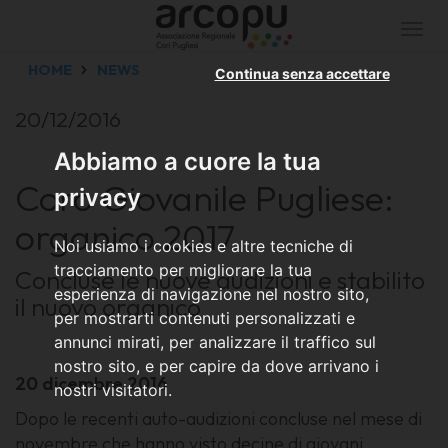
Togg
navi
HOME
NEWS
Continua senza accettare
20/12/2016
Abbiamo a cuore la tua
Coro Giovanile Pugliese:
privacy
organico 2017
Noi usiamo i cookies e altre tecniche di
tracciamento per migliorare la tua
Concluse le nuove audizioni e stabilito
esperienza di navigazione nel nostro sito,
il nuovo organico
per mostrarti contenuti personalizzati e
annunci mirati, per analizzare il traffico sul
nostro sito, e per capire da dove arrivano i
20 dicembre 2016
nostri visitatori.
Dopo le recenti auto-audizioni concluse nel mese di
novembre che hanno visto decine di giovani