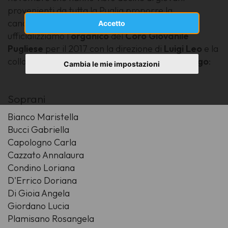
provenienti da tutta la Puglia proporre la
candidatura per il Coro Giovanile Pugliese
Accetto
ufficializziamo l'
organico
del
Coro Giovanile
Pugliese
per il 2017 con la direzione di
Luigi Leo
e la
collaborazione alla direzione di
Carla Capolongo
:
Cambia le mie impostazioni
Soprani
Bianco Maristella
Bucci Gabriella
Capologno Carla
Cazzato Annalaura
Condino Loriana
D'Errico Doriana
Di Gioia Angela
Giordano Lucia
Plamisano Rosangela