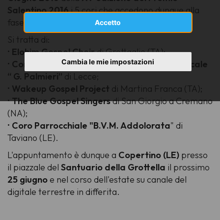
Salentino 2016
i 5 cori che accedono dunque alla
fase finale.
Accetto
Si tratta di:
•
Elohim Gospel Choir
di Grottaglie (TA);
Cambia le mie impostazioni
•
Coro Studentesco del Liceo Classico e Musicale
“ G. Palmieri”
di Lecce;
•
Wakeup Gospel Project
di Martina Franca (TA);
•
The Blue Gospel Singers
di San Giorgio a Cremano
(NA);
•
Coro Parrocchiale "B.V.M. Addolorata
" di
Taviano (LE).
L'appuntamento è dunque a
Copertino (LE)
presso
il piazzale del
Santuario della Grottella
il prossimo
25 giugno
e nel corso dell'estate su canale del
digitale terrestre in differita.