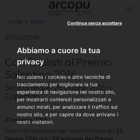
Togg
navi
HOME
NEWS
Continua senza accettare
27/05/2016
Abbiamo a cuore la tua
Cori finalisti al Premio
privacy
Salentino 2016
Noi usiamo i cookies e altre tecniche di
tracciamento per migliorare la tua
Serata finale: 25 giugno 2016 a
esperienza di navigazione nel nostro sito,
Copertino
per mostrarti contenuti personalizzati e
annunci mirati, per analizzare il traffico sul
nostro sito, e per capire da dove arrivano i
27 maggio 2016
nostri visitatori.
Sono stati selezionati per la serata finale del
25
Giugno 2016
della
XV edizione del Premio