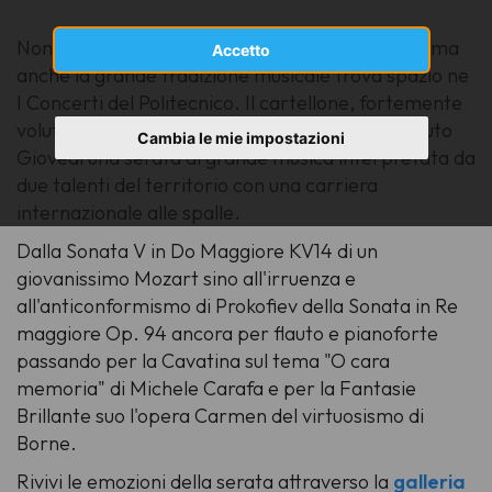
Non solo seminari e convegni, non solo coralità ma
Accetto
anche la grande tradizione musicale trova spazio ne
I Concerti del Politecnico. Il cartellone, fortemente
voluto dallo stesso ateneo e da ARCoPu ha vissuto
Cambia le mie impostazioni
Giovedì una serata di grande musica interpretata da
due talenti del territorio con una carriera
internazionale alle spalle.
Dalla
Sonata V in Do Maggiore KV14
di un
giovanissimo Mozart sino all'irruenza e
all'anticonformismo di Prokofiev della
Sonata in Re
maggiore Op. 94
ancora per flauto e pianoforte
passando per la
Cavatina sul tema "O cara
memoria"
di Michele Carafa e per la
Fantasie
Brillante
suo l'opera Carmen del virtuosismo di
Borne.
Rivivi le emozioni della serata attraverso la
galleria