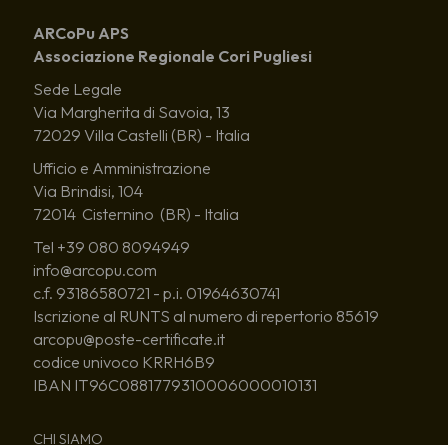
ARCoPu APS
Associazione Regionale Cori Pugliesi
Sede Legale
Via Margherita di Savoia, 13
72029 Villa Castelli (BR) - Italia
Ufficio e Amministrazione
Via Brindisi, 104
72014 Cisternino (BR) - Italia
Tel +39 080 8094949
info@arcopu.com
c.f. 93186580721 - p.i. 01964630741
Iscrizione al RUNTS al numero di repertorio 85619
arcopu@poste-certificate.it
codice univoco KRRH6B9
IBAN IT96C0881779310006000010131
CHI SIAMO