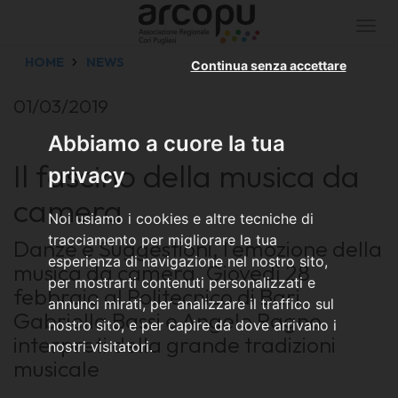
Togg
navi
HOME
NEWS
Continua senza accettare
01/03/2019
Abbiamo a cuore la tua
Il fascino della musica da
privacy
camera
Noi usiamo i cookies e altre tecniche di
tracciamento per migliorare la tua
Danze e Suggestioni, l'emozione della
esperienza di navigazione nel nostro sito,
musica da camera. Giovedì 28
per mostrarti contenuti personalizzati e
febbraio al Politecnico di Bari
annunci mirati, per analizzare il traffico sul
Gabriella Bassi e Angelo Ragno
nostro sito, e per capire da dove arrivano i
interpreti della grande tradizioni
nostri visitatori.
musicale