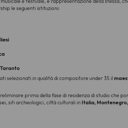
musicale e testuale, e rappresentazione della stessa, ch
hip le seguenti istituzioni:
iesi
ca
 Taranto
ti selezionati in qualità di compositore under 35 il
maest
eliminare prima della fase di residenza di studio che port
, siti archeologici, città culturali in
Italia, Montenegro