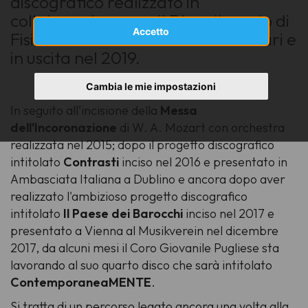
discografico realizzato in
collaborazione con il Dipartimento di
Accetto
Fisica Acustica del Politecnico di Bari e
in uscita nel 2019.
Cambia le mie impostazioni
In seguito all'incisione della
Messa
dell'Incoronazione
di
W. A. Mozart
con orchestra
realizzata nel 2015; dopo il progetto discografico
intitolato
Contrasti
inciso nel 2016 e presentato in
Ambasciata Italiana a Dublino
e ancora dopo aver
realizzato l'ambizioso progetto discografico
intitolato
Il Paese dei Barocchi
inciso nel 2017 e
presentato a
Vienna al Musikverein
nel dicembre
2017, da alcuni mesi il Coro Giovanile Pugliese sta
lavorando al suo quarto disco che sarà intitolato
ContemporaneaMENTE
.
Si tratta di un percorso legato ancora una volta alla