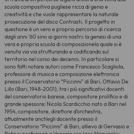
scuola compositiva pugliese
ricca di genio e
creatività e che vuole rappresentare la naturale
prosecuzione del disco
Contrasti
. Il progetto in
questione è un vero e proprio percorso di ricerca
dagli anni ’60 sino ai giorni nostri: la genesi di una
vera e propria scuola di composizionela quale si è
venuta via via strutturando e codificando sul
territorio nel corso dei decenni. In particolare si
sono fatti notare autori come Francesco Scagliola,
professore di musica e composizione elettronica
presso il Conservatorio “Piccinni” di Bari,
Ottavio De
Lillo
(Bari, 1948-2001), tra i più significativi docenti
del conservatorio barese, compositore prolifico e di
grande spessore;
Nicola Scardicchio
nato a Bari nel
1954, compositore, direttore d’orchestra,
attualmente anch’egli docente presso il
Conservatorio “Piccinni” di Bari, allievo di Gervasio e
Rota si perfezionò a Venezia con Igor Stravinskij;