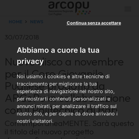
Togg
navi
HOME
NEWS
Continua senza accettare
30/07/2018
Abbiamo a cuore la tua
Nuovo disco a novembre
privacy
per il Coro Giovanile
Noi usiamo i cookies e altre tecniche di
Pugliese prodotto da
tracciamento per migliorare la tua
esperienza di navigazione nel nostro sito,
ARCoPu in collaborazione
per mostrarti contenuti personalizzati e
con il Politecnico di Bari
annunci mirati, per analizzare il traffico sul
nostro sito, e per capire da dove arrivano i
nostri visitatori.
ContemporaneaMENTE. Sarà questo
il titolo del nuovo progetto