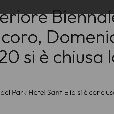
eriore Biennal
i coro, Domeni
0 si è chiusa l
el Park Hotel Sant'Elia si è conclus