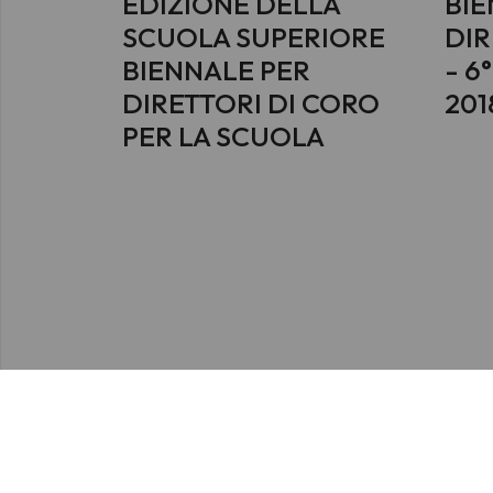
EDIZIONE DELLA
BIE
SCUOLA SUPERIORE
DIR
BIENNALE PER
- 6
DIRETTORI DI CORO
201
PER LA SCUOLA