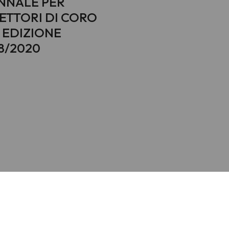
NNALE PER
ETTORI DI CORO
° EDIZIONE
8/2020