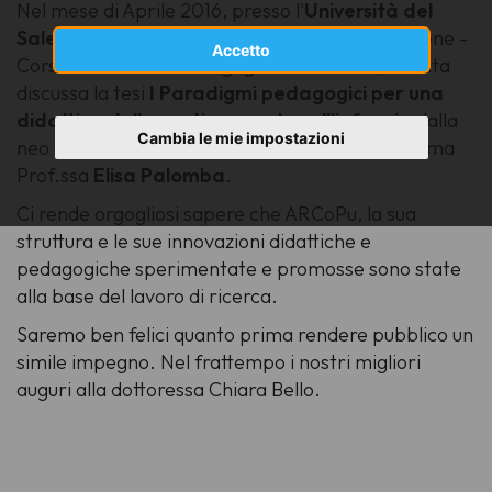
Nel mese di Aprile 2016, presso l'
Università del
Salento
nella
Facoltà di Scienze della Formazione -
Accetto
Corso di Laurea in Pedagogia dell'Infanzia
, è stata
discussa la tesi
I Paradigmi pedagogici per una
didattica della pratica vocale nell'infanzia
dalla
Cambia le mie impostazioni
neo dottoressa
Chiara Bello
. Relatore la chiar.ma
Prof.ssa
Elisa Palomba
.
Ci rende orgogliosi sapere che ARCoPu, la sua
struttura e le sue innovazioni didattiche e
pedagogiche sperimentate e promosse sono state
alla base del lavoro di ricerca.
Saremo ben felici quanto prima rendere pubblico un
simile impegno. Nel frattempo i nostri migliori
auguri alla dottoressa Chiara Bello.