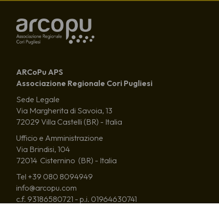
ARCoPu APS
Associazione Regionale Cori Pugliesi
Sede Legale
Via Margherita di Savoia, 13
72029 Villa Castelli (BR) - Italia
Ufficio e Amministrazione
Via Brindisi, 104
72014 Cisternino (BR) - Italia
Tel +39 080 8094949
info@arcopu.com
c.f. 93186580721 - p.i. 01964630741
Iscrizione al RUNTS al numero di repertorio 85619