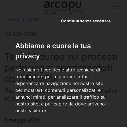
Togg
navi
HOME
NEWS
Continua senza accettare
09/05/2016
Abbiamo a cuore la tua
Tesi di Laurea sui processi
privacy
pedagogici sperimentati
Noi usiamo i cookies e altre tecniche di
da ARCoPu
tracciamento per migliorare la tua
esperienza di navigazione nel nostro sito,
Realizzata sulla pratica vocale nella
per mostrarti contenuti personalizzati e
scuola negli ultimi anni
annunci mirati, per analizzare il traffico sul
nostro sito, e per capire da dove arrivano i
nostri visitatori.
9 maggio 2016