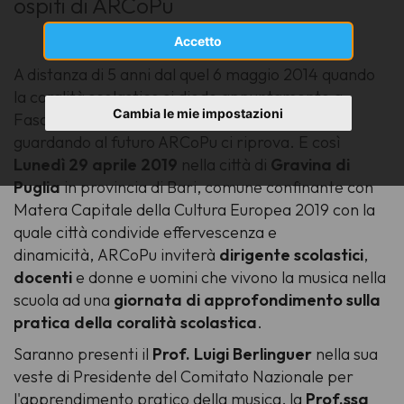
ospiti di ARCoPu
Accetto
A distanza di 5 anni dal quel 6 maggio 2014 quando
la coralità scolastico si diede appuntamento a
Cambia le mie impostazioni
Fasano per verificare le esperienze passate
guardando al futuro ARCoPu ci riprova. E così
Lunedì 29 aprile 2019
nella città di
Gravina di
Puglia
in provincia di Bari, comune confinante con
Matera Capitale della Cultura Europea 2019
con la
quale città condivide effervescenza e
dinamicità
,
ARCoPu inviterà
dirigente scolastici
,
docenti
e donne e uomini che vivono la musica nella
scuola ad una
giornata di approfondimento sulla
pratica della coralità scolastica
.
Saranno presenti il
Prof. Luigi Berlinguer
nella sua
veste di
Presidente del Comitato Nazionale per
l'apprendimento pratico della musica
, la
Prof.ssa