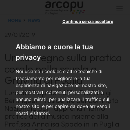
Togg
navi
HOME
NEWS
Continua senza accettare
29/01/2019
Abbiamo a cuore la tua
Un convegno sulla pratica
privacy
corale nella scuola a
Noi usiamo i cookies e altre tecniche di
Gravina di Puglia
tracciamento per migliorare la tua
esperienza di navigazione nel nostro sito,
Lunedì 29 aprile 2019 il
Prof. Luigi
per mostrarti contenuti personalizzati e
Berlinguer
Presidente del Comitato
annunci mirati, per analizzare il traffico sul
nostro sito, e per capire da dove arrivano i
Nazionale per l'apprendimento
nostri visitatori.
pratico della musica insieme alla
Prof.ssa Annalisa Spadolini
in Puglia