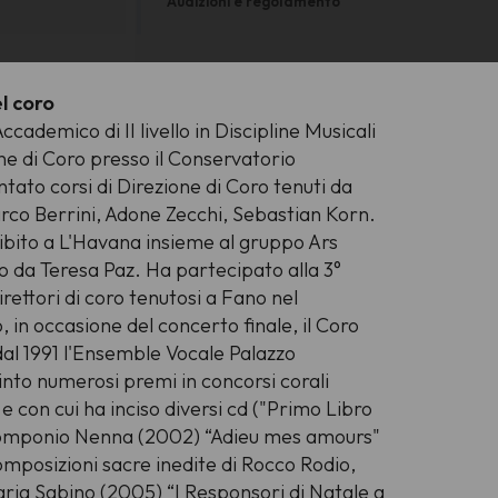
Audizioni e regolamento
l coro
cademico di II livello in Discipline Musicali
ne di Coro presso il Conservatorio
ntato corsi di Direzione di Coro tenuti da
rco Berrini, Adone Zecchi, Sebastian Korn.
ibito a L'Havana insieme al gruppo Ars
o da Teresa Paz. Ha partecipato alla 3°
ettori di coro tenutosi a Fano nel
in occasione del concerto finale, il Coro
 dal 1991 l'Ensemble Vocale Palazzo
vinto numerosi premi in concorsi corali
 e con cui ha inciso diversi cd ("Primo Libro
 Pomponio Nenna (2002) “Adieu mes amours"
mposizioni sacre inedite di Rocco Rodio,
aria Sabino (2005) “I Responsori di Natale a