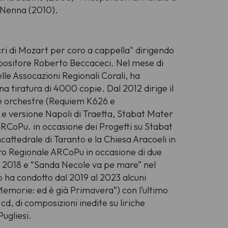
o Nenna (2010).
i di Mozart per coro a cappella" dirigendo
positore Roberto Beccaceci. Nel mese di
le Assocazioni Regionali Corali, ha
na tiratura di 4000 copie. Dal 2012 dirige il
se orchestre (Requiem K626 e
 versione Napoli di Traetta, Stabat Mater
RCoPu. in occasione dei Progetti su Stabat
attedrale di Taranto e la Chiesa Aracoeli in
Coro Regionale ARCoPu in occasione di due
re 2018 e “Sanda Necole va pe mare” nel
 ha condotto dal 2019 al 2023 alcuni
Memorie: ed è già Primavera”) con l’ultimo
 cd, di composizioni inedite su liriche
ugliesi.