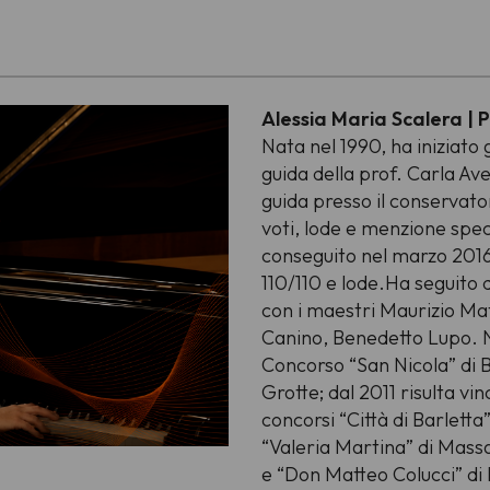
Alessia Maria Scalera | P
Nata nel 1990, ha iniziato gl
guida della prof. Carla Ave
guida presso il conservator
voti, lode e menzione spe
conseguito nel marzo 2016 l
110/110 e lode.Ha seguito 
con i maestri Maurizio Mat
Canino, Benedetto Lupo. N
Concorso “San Nicola” di B
Grotte; dal 2011 risulta vi
concorsi “Città di Barletta
“Valeria Martina” di Massa
e “Don Matteo Colucci” di