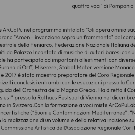
quattro voci” di Pomponi
e ARCoPu nel programma intitolato "Gli opera omnia sacr
el brano "Amen - invenzione sopra un frammento" del com
strale della Feniarco, Federazione Nazionale Italiana del
iti da Palazzo Incantato di musiche di autori baresi con u
ale ha partecipato ad importanti allestimenti con diver
ana di Orff, Miserere, Stabat Mater versione Monaco e
6 e 2017 è stato maestro preparatore del Coro Regionale 
etti conclusisi entrambi con le esecuzioni presso la Conc
 guida dell’Orchestra della Magna Grecia. Ha diretto il 
atus est” presso la Rathaus Festsaal di Vienna nel dicemb
no in Svizzera.Con la formazione a voci miste ArCoPuLab
 concertistiche (“Suoni e Contaminazioni Mediterranee”, “
 la realizzazione di un volume e della relativa incisione su
 Commissione Artistica dell’Associazione Regionale Cori P