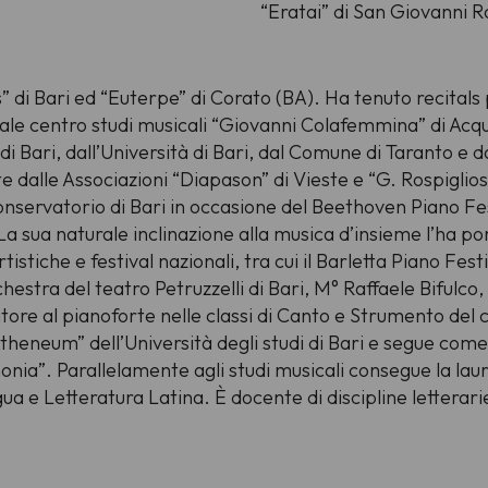
“Eratai” di San Giovanni 
di Bari ed “Euterpe” di Corato (BA). Ha tenuto recitals p
ale centro studi musicali “Giovanni Colafemmina” di Acqua
 di Bari, dall’Università di Bari, dal Comune di Taranto e d
 dalle Associazioni “Diapason” di Vieste e “G. Rospiglios
Conservatorio di Bari in occasione del Beethoven Piano F
a sua naturale inclinazione alla musica d’insieme l’ha por
tiche e festival nazionali, tra cui il Barletta Piano Festiv
rchestra del teatro Petruzzelli di Bari, M° Raffaele Bifulco
re al pianoforte nelle classi di Canto e Strumento del c
theneum” dell’Università degli studi di Bari e segue co
nia”. Parallelamente agli studi musicali consegue la laure
ngua e Letteratura Latina. È docente di discipline letterarie 