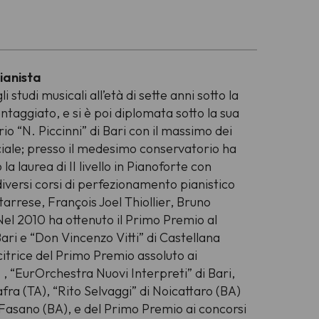
ianista
i studi musicali all’età di sette anni sotto la
ntaggiato, e si è poi diplomata sotto la sua
io “N. Piccinni” di Bari con il massimo dei
ciale; presso il medesimo conservatorio ha
a laurea di II livello in Pianoforte con
diversi corsi di perfezionamento pianistico
arrese, François Joel Thiollier, Bruno
el 2010 ha ottenuto il Primo Premio al
ari e “Don Vincenzo Vitti” di Castellana
ncitrice del Primo Premio assoluto ai
” , “EurOrchestra Nuovi Interpreti” di Bari,
fra (TA), “Rito Selvaggi” di Noicattaro (BA)
 Fasano (BA), e del Primo Premio ai concorsi