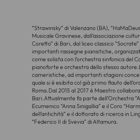
“Strawinsky” di Valenzano (BA), “HaMaDeus” 
Musicale Gravinese, dall’associazione cultur
Coretto” di Bari, dal liceo classico “Socrate”
importanti rassegne pianistiche, organizzate
come solista con l’orchestra sinfonica del 
pianoforte e orchestra dello stesso autore.L
cameristiche, ad importanti stagioni concertis
quale si è esibita col già primo flauto dell’o
Roma.Dal 2015 al 2017 è Maestro collaborato
Bari.Attualmente fa parte dell’Orchestra “A
Ecumenico “Anna Sinigallia” e il Coro “Harmo
dell’antichità” e il dottorato di ricerca in Li
“Federico II di Svevia” di Altamura.