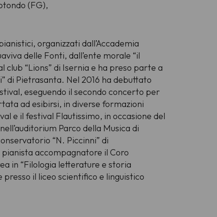
Rotondo (FG),
ianistici, organizzati dall’Accademia
viva delle Fonti, dall’ente morale “il
al club “Lions” di Isernia e ha preso parte a
i” di Pietrasanta. Nel 2016 ha debuttato
estival, eseguendo il secondo concerto per
tata ad esibirsi, in diverse formazioni
al e il festival Flautissimo, in occasione del
, nell’auditorium Parco della Musica di
onservatorio “N. Piccinni” di
me pianista accompagnatore il Coro
a in “Filologia letterature e storia
presso il liceo scientifico e linguistico