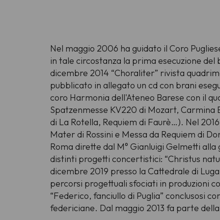
Nel maggio 2006 ha guidato il Coro Puglies
in tale circostanza la prima esecuzione d
dicembre 2014 “Choraliter” rivista quadrime
pubblicato in allegato un cd con brani esegu
coro Harmonia dell'Ateneo Barese con il qu
Spatzenmesse KV220 di Mozart, Carmina Bur
di La Rotella, Requiem di Faurè…). Nel 201
Mater di Rossini e Messa da Requiem di Doniz
Roma dirette dal M° Gianluigi Gelmetti alla
distinti progetti concertistici: “Christus n
dicembre 2019 presso la Cattedrale di Luga
percorsi progettuali sfociati in produzioni
“Federico, fanciullo di Puglia” conclusosi con
federiciane. Dal maggio 2013 fa parte della