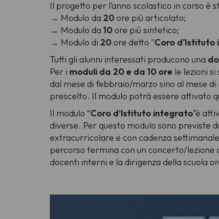
Il progetto per l’anno scolastico in corso è s
→ Modulo da
20
ore più articolato;
→ Modulo da
10
ore più sintetico;
→ Modulo di
20
ore detto "
Coro d'Istituto
Tutti gli alunni interessati producono una
do
Per i
moduli da 20 e da 10 ore
le lezioni s
dal mese di febbraio/marzo sino al mese di 
prescelto. Il modulo potrà essere attivato q
Il modulo “
Coro d’Istituto integrato
”è atti
diverse. Per questo modulo sono previste du
extracurricolare e con cadenza settimanale 
percorso termina con un concerto/lezione ap
docenti interni e la dirigenza della scuola or