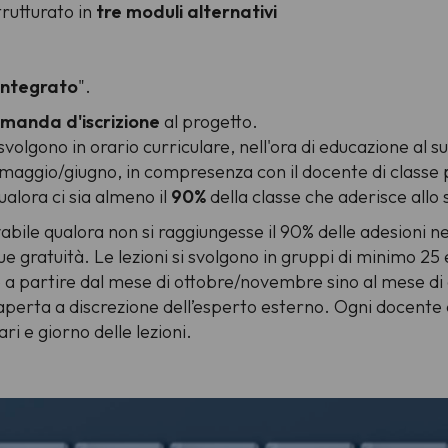
trutturato in
tre moduli alternativi
 integrato
".
manda d'iscrizione
al progetto.
i svolgono in orario curriculare, nell'ora di educazione al
maggio/giugno, in compresenza con il docente di classe p
ualora ci sia almeno il
90%
della classe che aderisce allo
vabile qualora non si raggiungesse il 90% delle adesioni ne
e gratuità. Le lezioni si svolgono in gruppi di minimo 25
a partire dal mese di ottobre/novembre sino al mese di a
erta a discrezione dell’esperto esterno. Ogni docente co
ari e giorno delle lezioni.