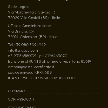
Sede Legale
Via Margherita di Savoia, 13
72029 Villa Castelli (BR) - Italia
Ufficio e Amministrazione
Via Brindisi, 104
72014 Cisternino (BR) - Italia
Tel +39 080 8094949
info@arcopu.com
c.f. 93186580721 - p.i. 01964630741
Iscrizione al RUNTS al numero di repertorio 85619
arcopu@poste-certificate.it
codice univoco KRRH6B9
IBAN IT96C0881779310006000010131
CHI SIAMO
CORI ASSOCIATI
COSA FACCIAMO