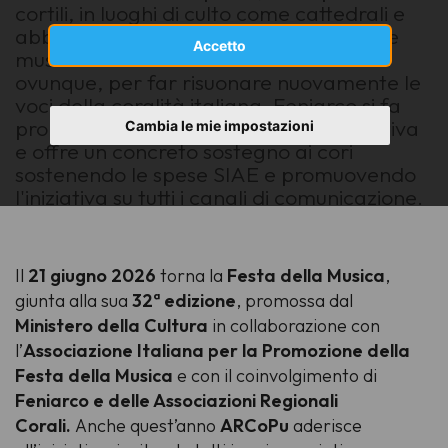
cortili, in luoghi di culto come cattedrali e
abbazie e negli spazi della cultura come
Accetto
musei e biblioteche. Musica corale
ovunque, per far risuonare nuovamente le
voci della coralità italiana. Feniarco si fa
promotrice di questa importante iniziativa
Cambia le mie impostazioni
e offre un concreto sostegno ai cori
sostenendo le spese SIAE e promuovendo
l'iniziativa su tutti i canali di comunicazione.
Il
21 giugno 2026
torna la
Festa della Musica
,
giunta alla sua
32ª edizione
, promossa dal
Ministero della Cultura
in collaborazione con
l’
Associazione Italiana per la Promozione della
Festa della Musica
e con il coinvolgimento di
Feniarco e delle Associazioni Regionali
Corali.
Anche quest’anno
ARCoPu
aderisce