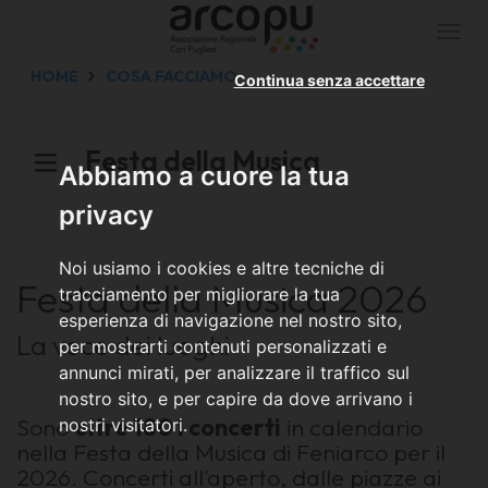
Togg
navi
HOME
COSA FACCIAMO
Continua senza accettare
Festa della Musica
Abbiamo a cuore la tua
privacy
Noi usiamo i cookies e altre tecniche di
Festa della Musica 2026
tracciamento per migliorare la tua
esperienza di navigazione nel nostro sito,
La voce dei luoghi
per mostrarti contenuti personalizzati e
annunci mirati, per analizzare il traffico sul
nostro sito, e per capire da dove arrivano i
Sono
oltre 180 i concerti
in calendario
nostri visitatori.
nella Festa della Musica di Feniarco per il
2026. Concerti all'aperto, dalle piazze ai