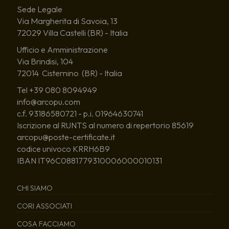
Sede Legale
Via Margherita di Savoia, 13
72029 Villa Castelli (BR) - Italia
Ufficio e Amministrazione
Via Brindisi, 104
72014 Cisternino (BR) - Italia
Tel +39 080 8094949
info@arcopu.com
c.f. 93186580721 - p.i. 01964630741
Iscrizione al RUNTS al numero di repertorio 85619
arcopu@poste-certificate.it
codice univoco KRRH6B9
IBAN IT96C0881779310006000010131
CHI SIAMO
CORI ASSOCIATI
COSA FACCIAMO