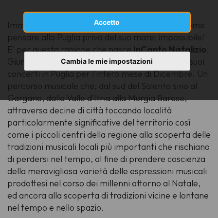
Accetto
Immaginare il Natale senza concerti corale è come
pensare alla Puglia priva del suo mare: impossibile!
E' per questa ragione che nasce I
nCanto Natalizio
.
Giunta alla sua
dodicesima edizione
articola i suoi
Cambia le mie impostazioni
concerti in Puglia per l'intero mese di Dicembre. Un
percorso musicale che,
dal sud del Salento sino al
Gargano
,
dalla Valle d'Itria alla Murgia Barese
,
attraversa decine di città toccando località
particolarmente significative del territorio così
come i piccoli centri della regione alla scoperta delle
tradizioni musicali locali più importanti che rischiano
di perdersi nel tempo, al fine di prendere coscienza
della meravigliosa varietà delle espressioni musicali
prodottesi nel corso dei millenni attorno al Natale,
ed ancora alla scoperta di tradizioni vicine e lontane
nel tempo e nello spazio.