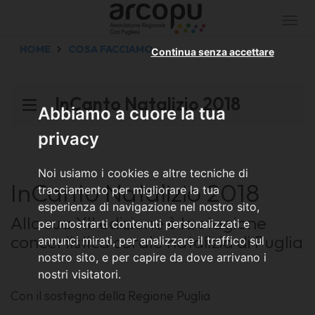
Togg
navi
HOME
COSA FACCIAMO
Continua senza accettare
InCanto Natalizio 2018
Abbiamo a cuore la tua
privacy
Noi usiamo i cookies e altre tecniche di
InCanto Natalizio 2018
tracciamento per migliorare la tua
esperienza di navigazione nel nostro sito,
Alla sua XII edizione è la stagione
per mostrarti contenuti personalizzati e
concertistica corale natalizia di Puglia
annunci mirati, per analizzare il traffico sul
nostro sito, e per capire da dove arrivano i
nostri visitatori.
Con il sostegno della Regione Puglia