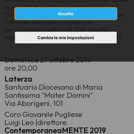
fa tappa a Laterza (Ta) presso il Santuario
Accetto
Diocesano di Maria Santissima "Mater Domini" per
l'ultimo dei sei concerti programmati
per
Contemporanea
MENTE 2019, progetto
regionale denominato
La Puglia per Matera 2019
.
Cambia le mie impostazioni
Domenica 27 ottobre 2019
ore 20,00
Laterza
Santuario Diocesano di Maria
Santissima "Mater Domini"
Via Aborigeni, 101
Coro Giovanile Pugliese
Luigi Leo |direttore
Contemporanea
MENTE 2019