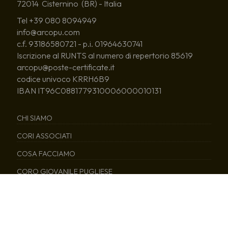
72014 Cisternino (BR) - Italia
Tel +39 080 8094949
info@arcopu.com
c.f. 93186580721 - p.i. 01964630741
Iscrizione al RUNTS al numero di repertorio 85619
arcopu@poste-certificate.it
codice univoco KRRH6B9
IBAN IT96C0881779310006000010131
CHI SIAMO
CORI ASSOCIATI
COSA FACCIAMO
CORO GIOVANILE PUGLIESE
NEWS
EDITORIA
SERVIZI