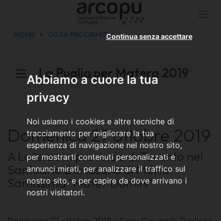
Togg
navi
HOME
COSA FACCIAMO
Continua senza accettare
La Puglia per Matera 2019
Abbiamo a cuore la tua
privacy
Noi usiamo i cookies e altre tecniche di
Domenica 27 ottobre 2019
tracciamento per migliorare la tua
esperienza di navigazione nel nostro sito,
A Laterza in provincia di Taranto nel
per mostrarti contenuti personalizzati e
Santuario Diocesano di Maria
annunci mirati, per analizzare il traffico sul
Santissima "Mater Domini"
nostro sito, e per capire da dove arrivano i
nostri visitatori.
Domenica 27 ottobre 2019 il Coro Giovanile Pugliese