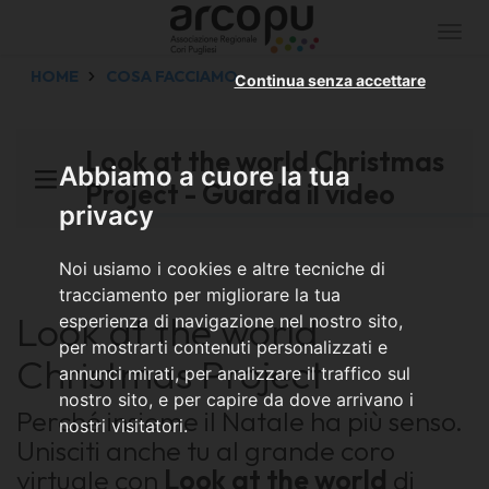
Togg
navi
HOME
COSA FACCIAMO
Continua senza accettare
Look at the world Christmas
Abbiamo a cuore la tua
Project - Guarda il video
privacy
Noi usiamo i cookies e altre tecniche di
tracciamento per migliorare la tua
Look at the world
esperienza di navigazione nel nostro sito,
per mostrarti contenuti personalizzati e
Christmas Project
annunci mirati, per analizzare il traffico sul
nostro sito, e per capire da dove arrivano i
Perché insieme il Natale ha più senso.
nostri visitatori.
Unisciti anche tu al grande coro
virtuale con
Look at the world
di