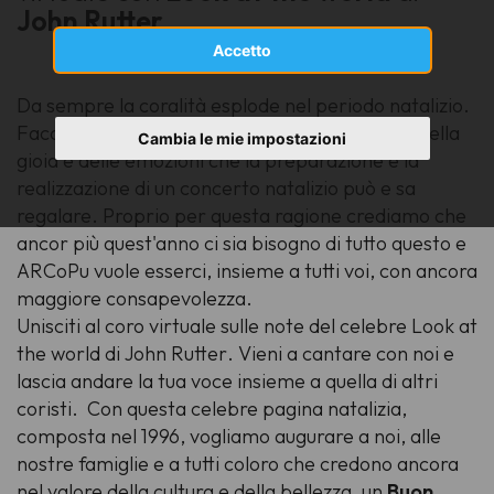
John Rutter
Accetto
Da sempre la coralità esplode nel periodo natalizio.
Facciamo fatica a immaginare il Natale privo della
Cambia le mie impostazioni
gioia e delle emozioni che la preparazione e la
realizzazione di un concerto natalizio può e sa
regalare. Proprio per questa ragione crediamo che
ancor più quest'anno ci sia bisogno di tutto questo e
ARCoPu vuole esserci, insieme a tutti voi, con ancora
maggiore consapevolezza.
Unisciti al coro virtuale sulle note del celebre
Look at
the world
di
John Rutter
. Vieni a cantare con noi e
lascia andare la tua voce insieme a quella di altri
coristi. Con questa celebre pagina natalizia,
composta nel 1996, vogliamo augurare a noi, alle
nostre famiglie e a tutti coloro che credono ancora
nel valore della cultura e della bellezza, un
Buon