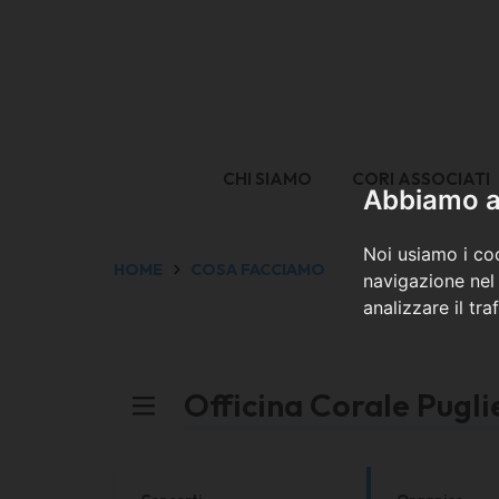
CHI SIAMO
CORI ASSOCIATI
Abbiamo a 
Noi usiamo i coo
HOME
COSA FACCIAMO
navigazione nel 
analizzare il tra
Officina Corale Pugl