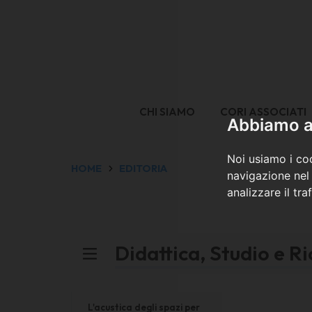
CHI SIAMO
CORI ASSOCIATI
Abbiamo a 
Noi usiamo i coo
HOME
EDITORIA
navigazione nel 
analizzare il tra
Didattica, Studio e R
L'acustica degli spazi per