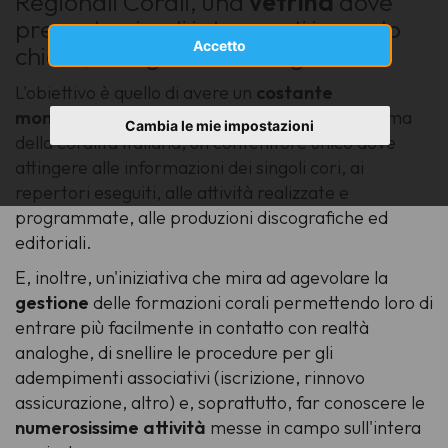
Regionali Corali, una
vetrina
dove
presentarsi agli interessati in modo
Accetto
chiaro, omogeneo ed elegante.
L'obiettivo è quello di avere un
costante
monitoraggio
sul prezioso e variegato panorama
Cambia le mie impostazioni
della coralità italiana, un contenitore unico dove
attingere alle informazioni dei singoli cori, ai
repertori eseguiti, alle attività realizzate e
programmate, alle produzioni discografiche ed
editoriali.
E, inoltre, un'iniziativa che mira ad agevolare la
gestione
delle formazioni corali permettendo loro di
entrare più facilmente in contatto con realtà
analoghe, di snellire le procedure per gli
adempimenti associativi (iscrizione, rinnovo
assicurazione, altro) e, soprattutto, far conoscere le
numerosissime attività
messe in campo sull'intera