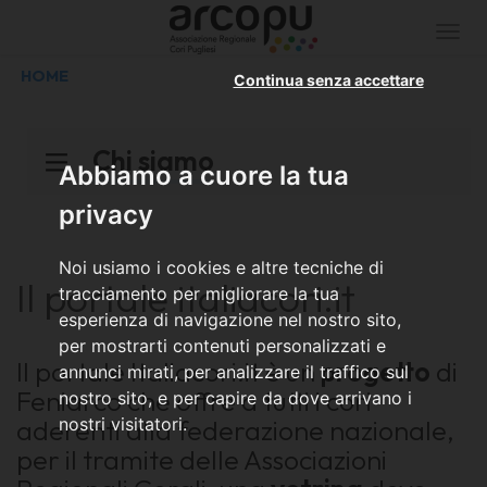
Togg
navi
HOME
Continua senza accettare
Chi siamo
Abbiamo a cuore la tua
privacy
Noi usiamo i cookies e altre tecniche di
Il portale italiacori.it
tracciamento per migliorare la tua
esperienza di navigazione nel nostro sito,
per mostrarti contenuti personalizzati e
Il portale Italiacori.it è un
progetto
di
annunci mirati, per analizzare il traffico sul
Feniarco che offre a tutti i cori
nostro sito, e per capire da dove arrivano i
aderenti alla federazione nazionale,
nostri visitatori.
per il tramite delle Associazioni