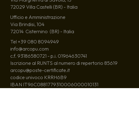
72029 Villa Castelli (BR) - Italia
Ufficio e Amministrazione
Via Brindisi, 104
72014 Cisternino (BR) - Italia
Tel +39 080 8094949
info@arcopu.com
c.f. 93186580721 - p.i. 01964630741
Iscrizione al RUNTS al numero di repertorio 85619
arcopu@poste-certificate.it
codice univoco KRRH6B9
IBAN IT96C0881779310006000010131
CHI SIAMO
CORI ASSOCIATI
COSA FACCIAMO
CORO GIOVANILE PUGLIESE