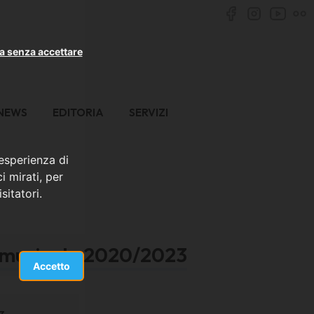
a senza accettare
NEWS
EDITORIA
SERVIZI
 esperienza di
i mirati, per
sitatori.
e musicale 2020/2023
Accetto