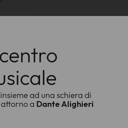
3
 centro
sicale
 insieme ad
una schiera di
o attorno a
Dante Alighieri