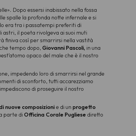
elle
». Dopo essersi inabissato nella fossa
alle spalle la profonda notte infernale e si
o era tra i passatempi preferiti di
astri, il poeta rivolgeva ai suoi muti
à finiva così per smarrirsi nella vastità
Qualche tempo dopo,
Giovanni Pascoli,
in una
 quest’atomo opaco del male che è il nostro
ione, impedendo loro di smarrirsi nel grande
omenti di sconforto, tutti accarezziamo
 impediscono di proseguire il nostro
di nuove composizioni
e di un
progetto
a parte di
Officina Corale Pugliese
diretto