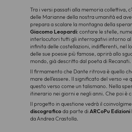
Tra i versi passati alla memoria collettiva, c’è
delle Marianne della nostra umanità ed ave
prepara a scalare la montagna della speranza
Giacomo Leopardi
: contare le stelle, num
interlocutori tutti gli interrogativi intorno 
infinita delle costellazioni, indifferenti, n
delle sue poesie più famose, aprirà allo sgua
mondo, già descritto dal poeta di Recanati
Il firmamento che Dante ritrova è quello ch
mare dell’essere. Il significato del verso «
e 
questo verso come un talismano. Nella spera
itinerario nei giorni e negli anni. Che poi è
Il progetto in questione vedrà il coinvolgim
discografico
da parte di
ARCoPu Edizioni 
da Andrea Crastolla.