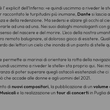
 l’ explicit dell’Inferno: «
e quindi uscimmo a riveder le st
r raccontato le turpitudini più inumane,
Dante
si lascia 
 e della redenzione. Ma sedersi e alzare gli occhi al ciel
erarle ad una ad una. Nei suoi dialoghi monologanti con gli 
al senso del nascere e del morire. L’eco della nostra umanit
el loro remoto baluginare, al doloroso gioco di esistere. 
rdo dei lettori un cielo che inonda di un pianto di stelle
.
e permette ai marinai di orientare la rotta della navigaz
quindi uscimmo a riveder le stelle
» sta proprio qui. Nei m
nza di poter superare quegli ostacoli esistenziali che ci
 ciò che accade alle donne e agli uomini del 2021.
ento di
nuovi compositori
, la pubblicazione di un
volume 
Musicali
e la realizzazione un
tour di concerti
in Puglia d