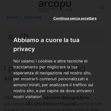
Togg
navi
HOME
EDITORIA
Continua senza accettare
CD
Abbiamo a cuore la tua
privacy
Noi usiamo i cookies e altre tecniche di
I progetti discografici
tracciamento per migliorare la tua
esperienza di navigazione nel nostro sito,
ARCoPu Edizioni Musicali
per mostrarti contenuti personalizzati e
annunci mirati, per analizzare il traffico sul
nostro sito, e per capire da dove arrivano i
nostri visitatori.
Attraverso le sue
produzioni discografiche
specifiche
ARCoPu Edizioni Musicali
porta avanti
progetti di ricerca così come la promozione della