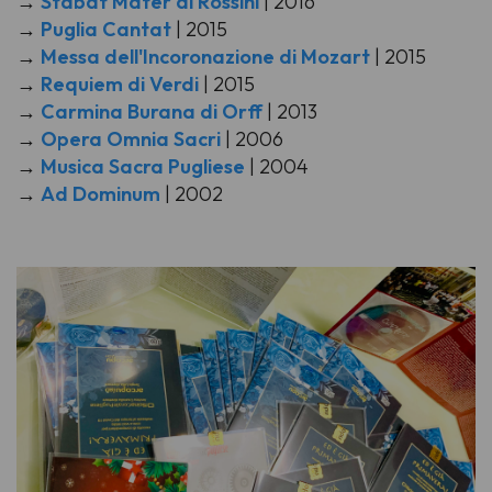
→
Stabat Mater di Rossini
| 2016
→
Puglia Cantat
| 2015
→
Messa dell'Incoronazione di Mozart
| 2015
→
Requiem di Verdi
| 2015
→
Carmina Burana di Orff
| 2013
→
Opera Omnia Sacri
| 2006
→
Musica Sacra Pugliese
| 2004
→
Ad Dominum
| 2002